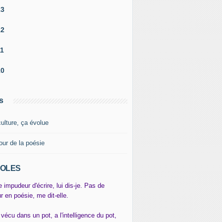
13
12
11
10
s
culture, ça évolue
our de la poésie
OLES
e impudeur d'écrire, lui dis-je. Pas de
r en poésie, me dit-elle.
 vécu dans un pot, a l'intelligence du pot,