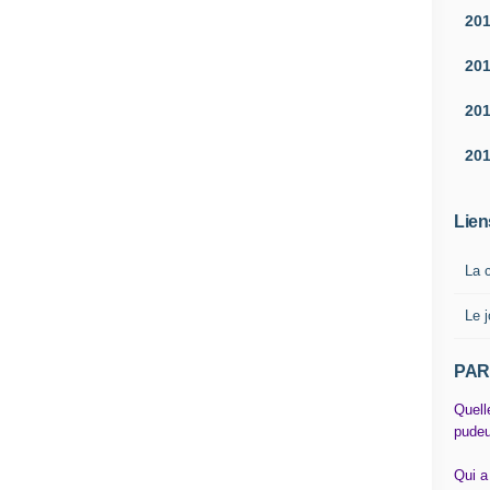
20
20
20
20
Lien
La 
Le j
PAR
Quell
pudeu
Qui a