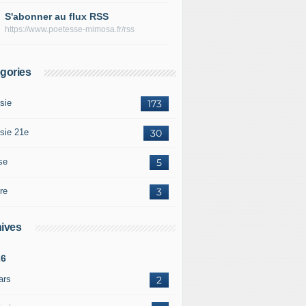
S'abonner au flux RSS
https://www.poetesse-mimosa.fr/rss
gories
sie
173
sie 21e
30
se
5
re
3
ives
26
ars
2