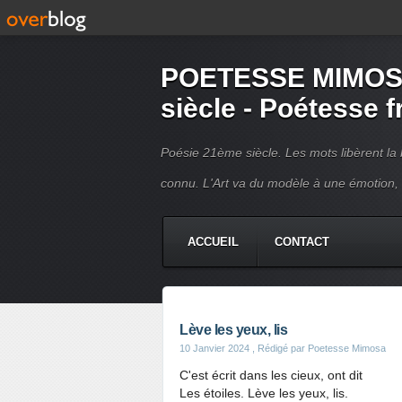
POETESSE MIMOSA 
siècle - Poétesse 
Poésie 21ème siècle. Les mots libèrent la 
connu. L'Art va du modèle à une émotion,
ACCUEIL
CONTACT
Lève les yeux, lis
10 Janvier 2024
, Rédigé par Poetesse Mimosa
C'est écrit dans les cieux, ont dit
Les étoiles. Lève les yeux, lis.