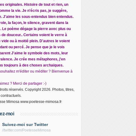
s originales. Histoire de tout et rien, un
omme la vie. Je n'écris pas, je suggère,
ite. J'aime les sous-entendus bien entendus.
ole, la façon, le silence, gravent dans la
e. Le poème dégage la pierre avec plus ou
 de douceur.. Certains voient le verre à
 vide ou à moitié plein. D'autres le voient
dant ou percé. Je pense que je le vois
parent J
'aime le symbole des mots, leur
alence. Je crée mes métaphores, j'en
ns toujours à des choses archaïques.
souhaitez m'éditer ou méditer ? Bienvenue à
imez ? Merci de partager :-)
roits réservés. Copyright 2026. Photos, titres,
 contractuels.
sse Mimosa www.poetesse-mimosa.fr
ez-moi
Suivez-moi sur Twitter
//twitter.com/PoetesseMimosa