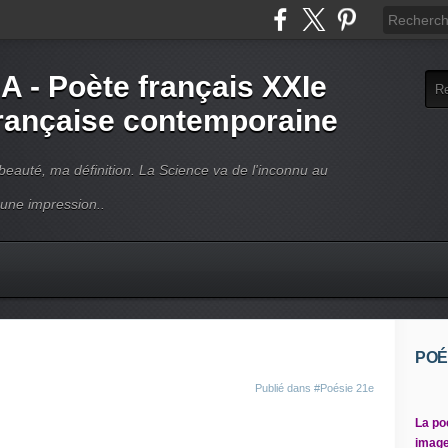
- Poète français XXIe
française contemporaine
beauté, ma définition. La Science va de l'inconnu au
 une impression..
POÉ
Publié dans
#Poésie 21e
La po
image