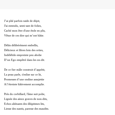
J’ai plié parfois raide de dépit,
J'ai entendu, senti tant de folies,
Caché mon être d'une étole en plis,
Vêtue de ces dire qui m’ont bâtie.
Délits délibérément embellis,
Délicieux et libres loin des orties,
Indélébile empreinte peu abolie
D’un Ego empêtré dans les on-dit.
De ce fier mâle construit d’appétit,
La peau parle, s'enlise sur ce lit,
Promesses d’une ondine assujettie
A l’étreinte hâtivement accomplie.
Près du corbillard, l'âme suit polie,
Lignée des aïeux graves de non-dits,
Echos aliénants des illégitimes lits,
Liesse des nantis, paresse des maudits.