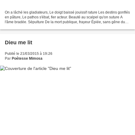
On a lâché les gladiateurs, Le doigt baissé jouissif rature Les destins gonflés
en pâture, Le pathos s'ébat, fier acteur. Beauté au scalpel qu'on suture A
l'âme bradée. Sépulture De la mort publique, frayeur Épiée, sans gêne du
voyeur.
Dieu me lit
Publié le 21/03/2015 à 19:26
Par
Poétesse Mimosa