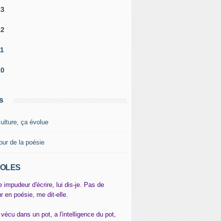
13
12
11
10
s
culture, ça évolue
our de la poésie
OLES
e impudeur d'écrire, lui dis-je. Pas de
r en poésie, me dit-elle.
 vécu dans un pot, a l'intelligence du pot,