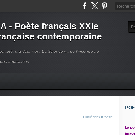
- Poète français XXIe
française contemporaine
beauté, ma définition. La Science va de l'inconnu au
 une impression..
POÉ
Publié dans
#Poésie
La po
image