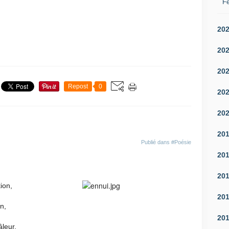
Fé
20
20
20
Repost
0
20
20
20
Publié dans
#Poésie
20
20
tion,
20
on,
20
âleur.