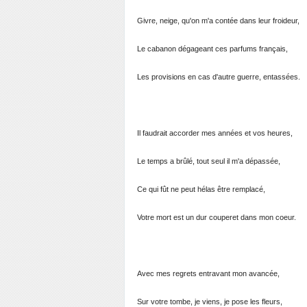
Givre, neige, qu'on m'a contée dans leur froideur,
Le cabanon dégageant ces parfums français,
Les provisions en cas d'autre guerre, entassées.
Il faudrait accorder mes années et vos heures,
Le temps a brûlé, tout seul il m'a dépassée,
Ce qui fût ne peut hélas être remplacé,
Votre mort est un dur couperet dans mon coeur.
Avec mes regrets entravant mon avancée,
Sur votre tombe, je viens, je pose les fleurs,