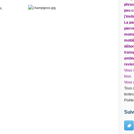
phrase
e,
peu c
j'inv
La par
pierr
moins
moitié
débor
trans
ambiv
revie
Vous 
tous.
Vous a
Tous d
textes
Poéte
Suiv