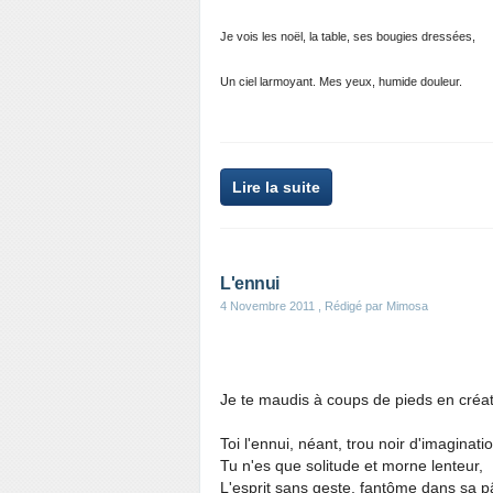
Je vois les noël, la table, ses bougies dressées,
Un ciel larmoyant. Mes yeux, humide douleur.
Lire la suite
L'ennui
4 Novembre 2011
, Rédigé par Mimosa
Je te maudis à coups de pieds en créa
Toi l'ennui, néant, trou noir d'imaginati
Tu n'es que solitude et morne lenteur,
L'esprit sans geste, fantôme dans sa p