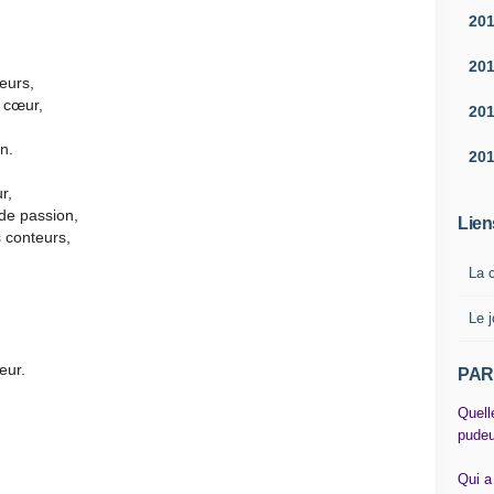
20
20
eurs,
e cœur,
20
n.
20
r,
 de passion,
Lien
s conteurs,
La 
Le j
,
eur.
PAR
Quell
pudeu
Qui a