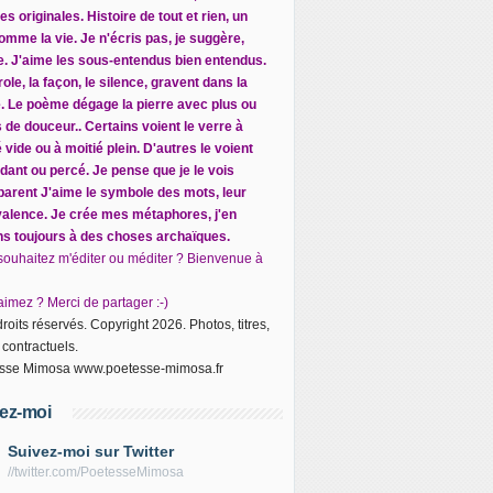
s originales. Histoire de tout et rien, un
omme la vie. Je n'écris pas, je suggère,
ite. J'aime les sous-entendus bien entendus.
ole, la façon, le silence, gravent dans la
e. Le poème dégage la pierre avec plus ou
 de douceur.. Certains voient le verre à
 vide ou à moitié plein. D'autres le voient
dant ou percé. Je pense que je le vois
parent J
'aime le symbole des mots, leur
alence. Je crée mes métaphores, j'en
ns toujours à des choses archaïques.
souhaitez m'éditer ou méditer ? Bienvenue à
imez ? Merci de partager :-)
roits réservés. Copyright 2026. Photos, titres,
 contractuels.
sse Mimosa www.poetesse-mimosa.fr
ez-moi
Suivez-moi sur Twitter
//twitter.com/PoetesseMimosa