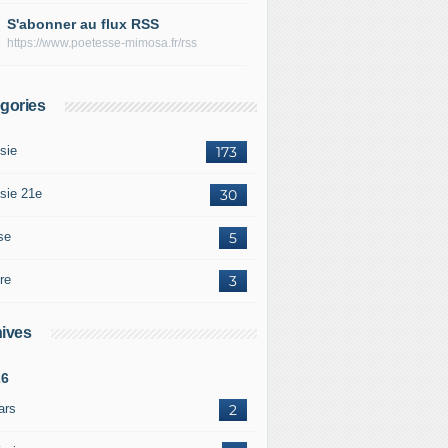
S'abonner au flux RSS
https://www.poetesse-mimosa.fr/rss
gories
sie
173
sie 21e
30
se
5
re
3
ives
26
ars
2