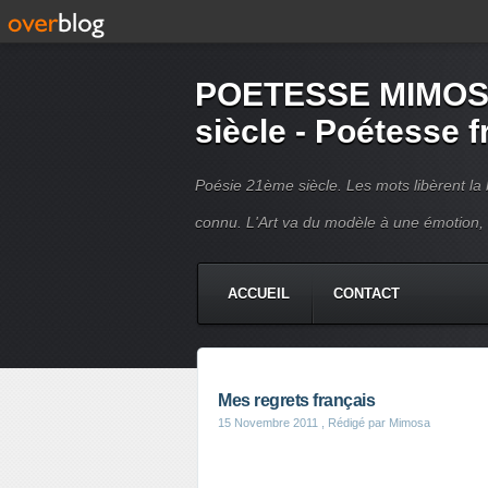
POETESSE MIMOSA 
siècle - Poétesse 
Poésie 21ème siècle. Les mots libèrent la 
connu. L'Art va du modèle à une émotion,
ACCUEIL
CONTACT
Mes regrets français
15 Novembre 2011
, Rédigé par Mimosa