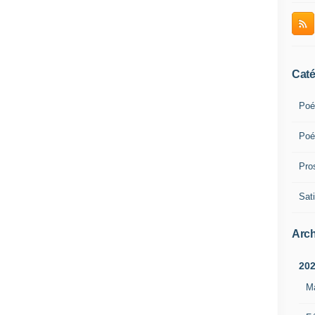
Caté
Poé
Poé
Pro
Sati
Arch
20
M