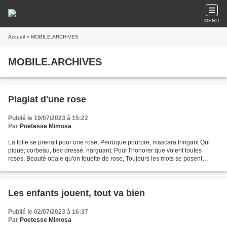
MENU
Accueil
» MOBILE.ARCHIVES
MOBILE.ARCHIVES
Plagiat d'une rose
Publié le 19/07/2023 à 15:22
Par
Poetesse Mimosa
La folle se prenait pour une rose, Perruque pourpre, mascara fringant Qui
pique; corbeau, bec dressé, narguant. Pour l'honorer que volent toutes
roses. Beauté opale qu'on fouette de rose, Toujours les mots se posent
élégants, Un chemin de grains noirs,...
Les enfants jouent, tout va bien
Publié le 02/07/2023 à 16:37
Par
Poetesse Mimosa