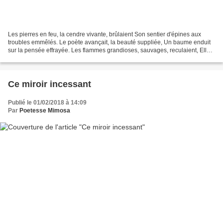
Les pierres en feu, la cendre vivante, brûlaient Son sentier d'épines aux
troubles emmêlés. Le poète avançait, la beauté suppliée, Un baume enduit
sur la pensée effrayée. Les flammes grandioses, sauvages, reculaient, Elles
contournaient le troublant miraculé....
Ce miroir incessant
Publié le 01/02/2018 à 14:09
Par
Poetesse Mimosa