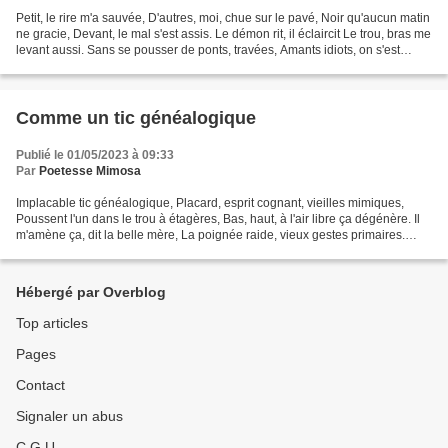
Petit, le rire m'a sauvée, D'autres, moi, chue sur le pavé, Noir qu'aucun matin
ne gracie, Devant, le mal s'est assis. Le démon rit, il éclaircit Le trou, bras me
levant aussi. Sans se pousser de ponts, travées, Amants idiots, on s'est
gavé. Mourir de...
Comme un tic généalogique
Publié le 01/05/2023 à 09:33
Par
Poetesse Mimosa
Implacable tic généalogique, Placard, esprit cognant, vieilles mimiques,
Poussent l'un dans le trou à étagères, Bas, haut, à l'air libre ça dégénère. Il
m'amène ça, dit la belle mère, La poignée raide, vieux gestes primaires.
L'ange mort né se perche...
Hébergé par Overblog
Top articles
Pages
Contact
Signaler un abus
C.G.U.