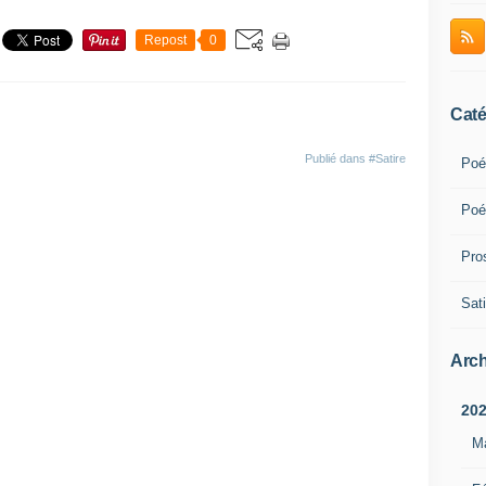
Repost
0
Caté
Publié dans
#Satire
Poé
Poé
Pro
Sati
Arch
20
M