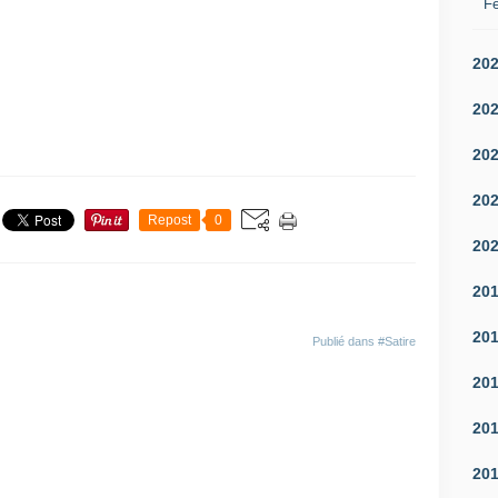
Fé
20
20
20
20
Repost
0
20
20
20
Publié dans
#Satire
20
20
20