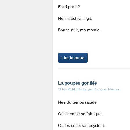
Est-il parti ?
Non, il est ici, il git,
Bonne nuit, ma momie.
Lire la suite
La poupée gonflée
11 Mai 2014
, Rédigé par Poetesse Mimosa
Née du temps rapide,
Où l'identité se fabrique,
Où les seins se recyclent,