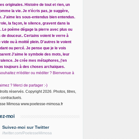
s originales. Histoire de tout et rien, un
omme la vie. Je n'écris pas, je suggère,
ite. J'aime les sous-entendus bien entendus.
ole, la façon, le silence, gravent dans la
e. Le poème dégage la pierre avec plus ou
 de douceur.. Certains voient le verre à
 vide ou à moitié plein. D'autres le voient
dant ou percé. Je pense que je le vois
parent J
'aime le symbole des mots, leur
alence. Je crée mes métaphores, j'en
ns toujours à des choses archaïques.
souhaitez m'éditer ou méditer ? Bienvenue à
imez ? Merci de partager :-)
roits réservés. Copyright 2026. Photos, titres,
 contractuels.
sse Mimosa www.poetesse-mimosa.fr
ez-moi
Suivez-moi sur Twitter
//twitter.com/PoetesseMimosa