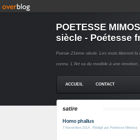
POETESSE MIMOSA 
siècle - Poétesse 
Poésie 21ème siècle. Les mots libèrent la 
connu. L'Art va du modèle à une émotion,
ACCUEIL
CONTACT
satire
Homo phallus
7 Novembre 2014
, Rédigé par Poétesse Mimosa