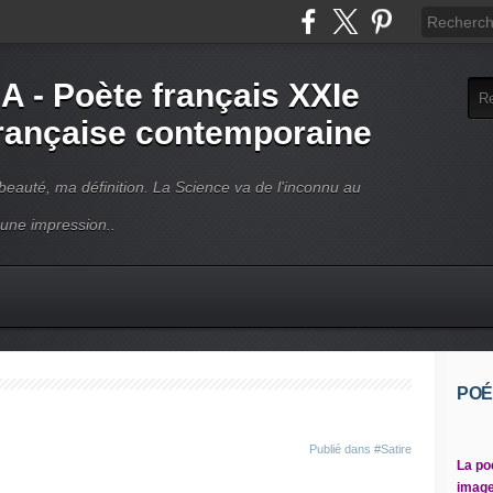
- Poète français XXIe
française contemporaine
beauté, ma définition. La Science va de l'inconnu au
 une impression..
POÉ
Publié dans
#Satire
La po
image