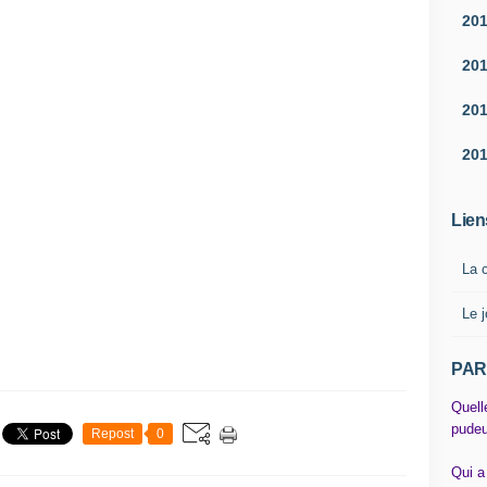
20
20
20
20
Lien
La 
Le j
PAR
Quell
pudeu
Repost
0
Qui a