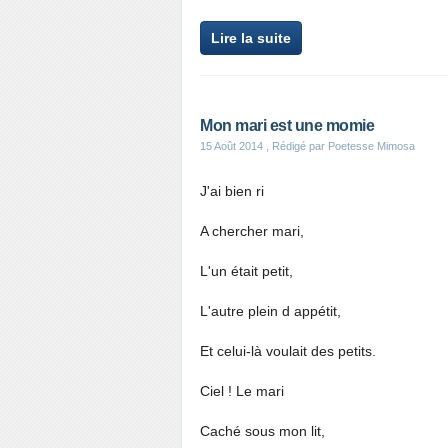
Lire la suite
Mon mari est une momie
15 Août 2014
, Rédigé par Poetesse Mimosa
J'ai bien ri
A chercher mari,
L'un était petit,
L'autre plein d appétit,
Et celui-là voulait des petits.
Ciel ! Le mari
Caché sous mon lit,