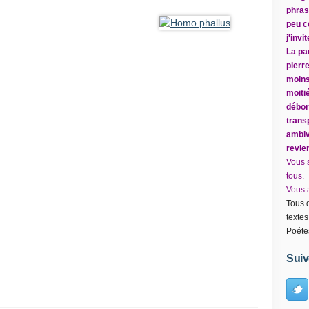
phrase
peu c
j'inv
La par
pierr
moins
moitié
débor
trans
ambiv
revie
Vous 
tous.
Vous a
Tous d
textes
Poéte
Suiv