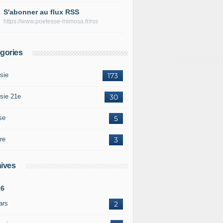
S'abonner au flux RSS
https://www.poetesse-mimosa.fr/rss
gories
sie
173
sie 21e
30
se
5
re
3
ives
26
ars
2