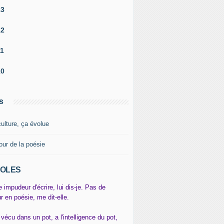
13
12
11
10
s
culture, ça évolue
our de la poésie
OLES
e impudeur d'écrire, lui dis-je. Pas de
r en poésie, me dit-elle.
 vécu dans un pot, a l'intelligence du pot,