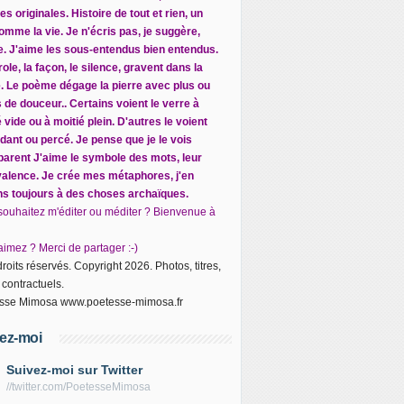
s originales. Histoire de tout et rien, un
omme la vie. Je n'écris pas, je suggère,
ite. J'aime les sous-entendus bien entendus.
ole, la façon, le silence, gravent dans la
e. Le poème dégage la pierre avec plus ou
 de douceur.. Certains voient le verre à
 vide ou à moitié plein. D'autres le voient
dant ou percé. Je pense que je le vois
parent J
'aime le symbole des mots, leur
alence. Je crée mes métaphores, j'en
ns toujours à des choses archaïques.
souhaitez m'éditer ou méditer ? Bienvenue à
imez ? Merci de partager :-)
roits réservés. Copyright 2026. Photos, titres,
 contractuels.
sse Mimosa www.poetesse-mimosa.fr
ez-moi
Suivez-moi sur Twitter
//twitter.com/PoetesseMimosa