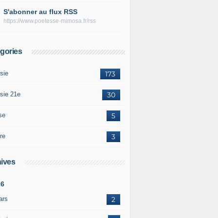
S'abonner au flux RSS
https://www.poetesse-mimosa.fr/rss
gories
sie
173
sie 21e
30
se
5
re
3
ives
26
ars
2