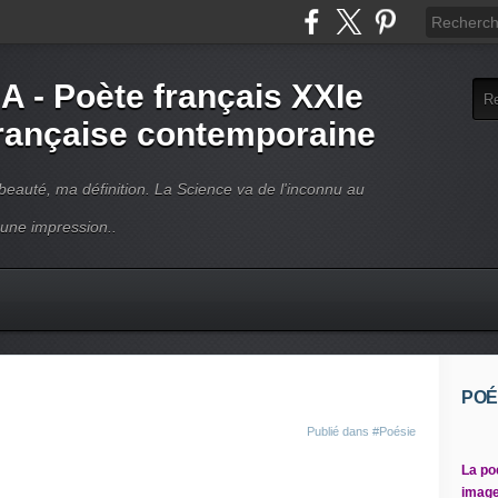
- Poète français XXIe
française contemporaine
beauté, ma définition. La Science va de l'inconnu au
 une impression..
POÉ
Publié dans
#Poésie
La po
image