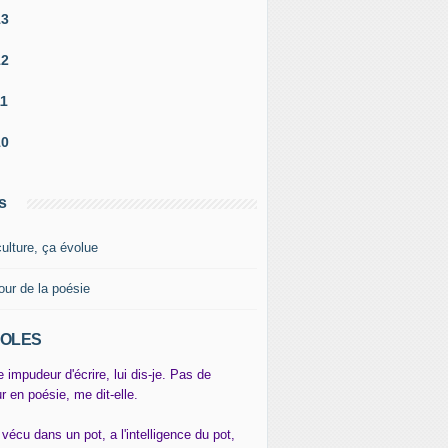
13
12
11
10
s
culture, ça évolue
our de la poésie
OLES
e impudeur d'écrire, lui dis-je. Pas de
r en poésie, me dit-elle.
 vécu dans un pot, a l'intelligence du pot,