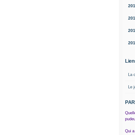
20
20
20
20
Lien
La 
Le j
PAR
Quell
pudeu
Qui a