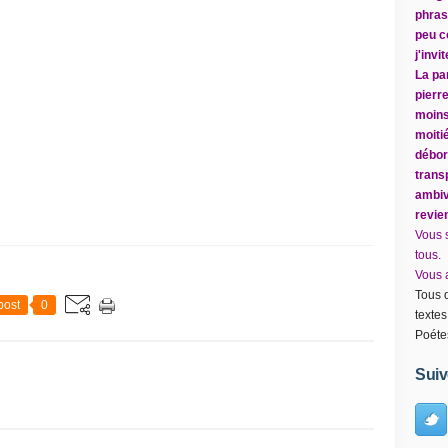
phrase
peu c
j'inv
La par
pierr
moins
moitié
débor
trans
ambiv
revie
Vous 
tous.
Vous a
Tous d
post
0
textes
Poéte
Suiv