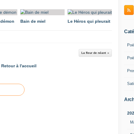
e démon
Bain de miel
Le Héros qui pleurait
Caté
Poé
La fleur de néant
Poé
Retour à l'accueil
Pro
Sati
Arch
20
M