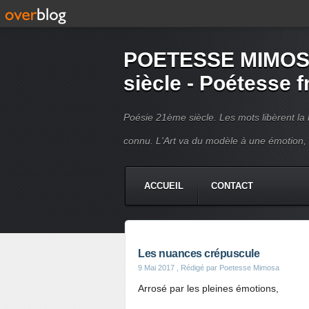
POETESSE MIMOSA 
siècle - Poétesse 
Poésie 21ème siècle. Les mots libèrent la 
connu. L'Art va du modèle à une émotion,
ACCUEIL
CONTACT
Les nuances crépuscule
9 Mai 2017
, Rédigé par Poetesse Mimosa
Arrosé par les pleines émotions,