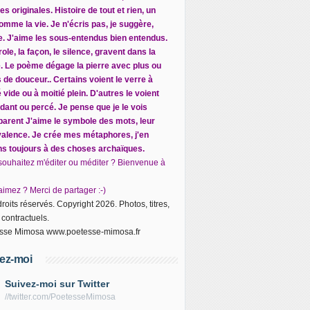
s originales. Histoire de tout et rien, un
omme la vie. Je n'écris pas, je suggère,
ite. J'aime les sous-entendus bien entendus.
ole, la façon, le silence, gravent dans la
e. Le poème dégage la pierre avec plus ou
 de douceur.. Certains voient le verre à
 vide ou à moitié plein. D'autres le voient
dant ou percé. Je pense que je le vois
parent J
'aime le symbole des mots, leur
alence. Je crée mes métaphores, j'en
ns toujours à des choses archaïques.
souhaitez m'éditer ou méditer ? Bienvenue à
imez ? Merci de partager :-)
roits réservés. Copyright 2026. Photos, titres,
 contractuels.
sse Mimosa www.poetesse-mimosa.fr
ez-moi
Suivez-moi sur Twitter
//twitter.com/PoetesseMimosa