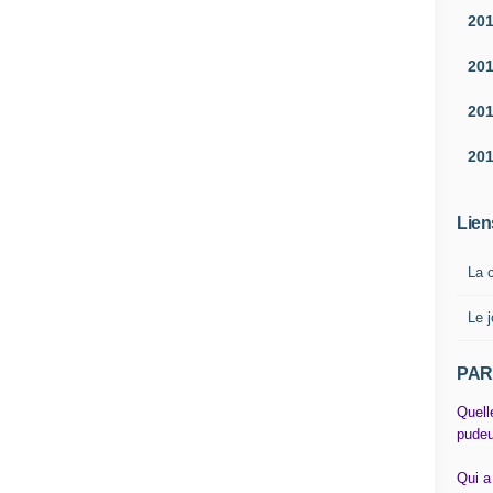
20
20
20
20
Lien
La 
Le j
PAR
Quell
pudeu
Qui a