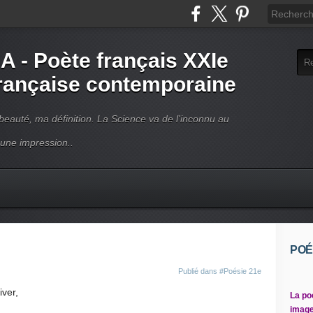
- Poète français XXIe
française contemporaine
beauté, ma définition. La Science va de l'inconnu au
 une impression..
POÉ
Publié dans
#Poésie 21e
iver,
La po
image