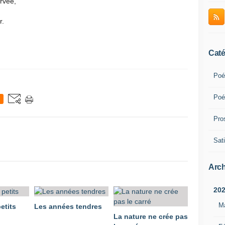
rvée,
r.
Caté
Poé
Poé
Pro
Sati
Arch
20
M
etits
Les années tendres
La nature ne crée pas