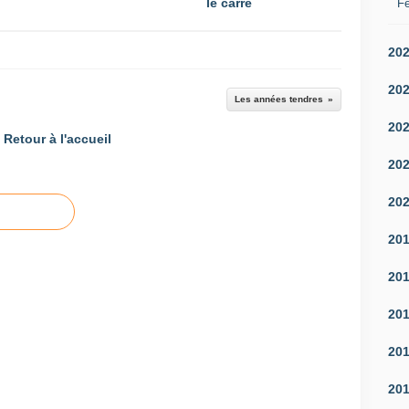
le carré
Fé
20
20
Les années tendres
20
Retour à l'accueil
20
20
20
20
20
20
20