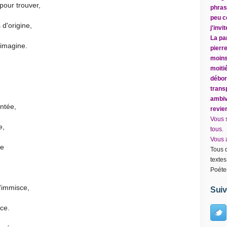
pour trouver,
phrase
peu c
d'origine,
j'inv
La par
 imagine.
pierr
moins
moitié
débor
trans
ambiv
ontée,
revie
Vous 
e,
tous.
Vous a
le
Tous d
textes
Poéte
s'immisce,
Suiv
ice.