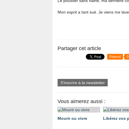
Le pousser sans haine, ma dernière co
Mon esprit a tant sué. Je viens me lave
Partager cet article
Repost
0
S'inscrire à la newsletter
Vous aimerez aussi :
Mourir ou vivre
Libérez vos p