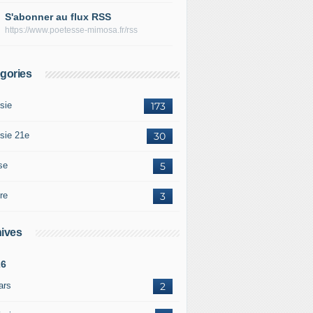
S'abonner au flux RSS
https://www.poetesse-mimosa.fr/rss
gories
sie
173
sie 21e
30
se
5
re
3
ives
26
ars
2