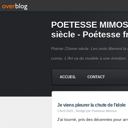
POETESSE MIMOSA 
siècle - Poétesse 
Poésie 21ème siècle. Les mots libèrent la 
connu. L'Art va du modèle à une émotion,
ACCUEIL
CONTACT
Je viens pleurer la chute de l'idole
1 Avril 2025
, Rédigé par Poetesse Mimosa
J'ai tourné, pris des décennies pour arr