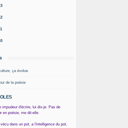
13
12
11
10
s
culture, ça évolue
our de la poésie
OLES
e impudeur d'écrire, lui dis-je. Pas de
r en poésie, me dit-elle.
 vécu dans un pot, a l'intelligence du pot,